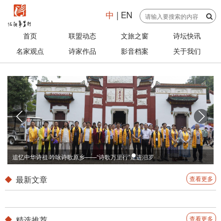
中
|
EN
首页
联盟动态
文旅之窗
诗坛快讯
名家观点
诗家作品
影音档案
关于我们
追忆中华诗祖·吟咏诗歌原乡——“诗歌万里行”走进汨罗
最新文章
查看更多
精选推荐
查看更多