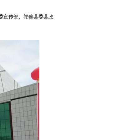
委宣传部、祁连县委县政
。