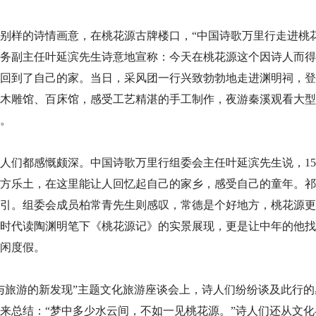
别样的诗情画意，在桃花源古牌楼口，“中国诗歌万里行走进桃
务副主任叶延滨先生诗意地宣称：今天在桃花源这个因诗人而得
回到了自己的家。当日，采风团一行兴致勃勃地走进渊明祠，登
木雕馆、百床馆，感受工艺精湛的手工制作，夜游秦溪观看大型
。
人们都感慨颇深。中国诗歌万里行组委会主任叶延滨先生说，1
方乐土，在这里能让人回忆起自己的家乡，感受自己的童年。祁
引。组委会成员柏常青先生则感叹，常德是个好地方，桃花源更
时代读陶渊明笔下《桃花源记》的实景展现，更是让中年的他找
闲度假。
源与旅游的新发现”主题文化旅游座谈会上，诗人们纷纷谈及此行
来总结：“梦中多少水云间，不如一见桃花源。”诗人们还从文