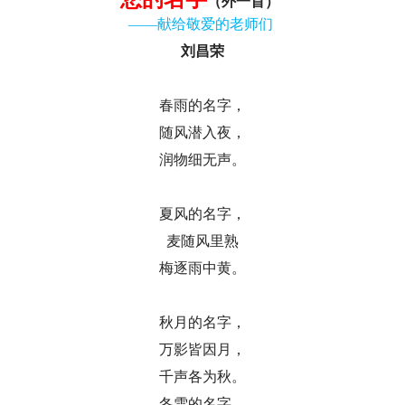
（
外一首
）
——献给敬爱的老师们
刘昌荣
春雨的名字，
随风潜入夜，
润物细无声。
夏风的名字，
麦随风里熟
梅逐雨中黄。
秋月的名字，
万影皆因月，
千声各为秋。
冬雪的名字，