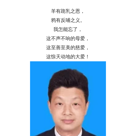
羊有跪乳之恩，
鸦有反哺之义。
我怎能忘了，
这不声不响的母爱，
这至善至美的慈爱，
这惊天动地的大爱！