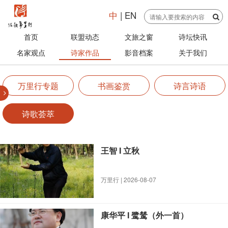
中
|
EN
首页
联盟动态
文旅之窗
诗坛快讯
名家观点
诗家作品
影音档案
关于我们
万里行专题
书画鉴赏
诗言诗语
诗歌荟萃
王智 I 立秋
万里行 | 2026-08-07
康华平 I 鹭鸶（外一首）