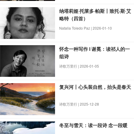
纳塔莉娅·托莱多·帕斯丨致托·斯·艾
略特（四首）
Natalia Toledo Paz | 2026-01-10
怀念一种写作 I 谢冕：读祁人的一
组诗
诗歌万里行 | 2026-01-05
复兴河丨心头装自然，抬头是春天
诗歌万里行 | 2025-12-28
冬至与雪天：读一段诗 念一段暖