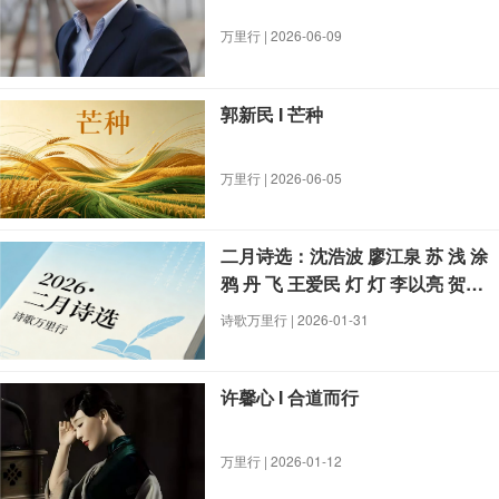
万里行 | 2026-06-09
郭新民 I 芒种
万里行 | 2026-06-05
二月诗选：沈浩波 廖江泉 苏 浅 涂
鸦 丹 飞 王爱民 灯 灯 李以亮 贺予
飞 二 胡 康 雪 刘艳芹 周长风 瓦楞
诗歌万里行 | 2026-01-31
草 胡权权 代 薇 慕 白 龙 鸣 敬丹樱
舒丹丹 祁 人
许馨心 I 合道而行
万里行 | 2026-01-12